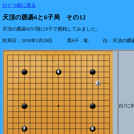
ひとつ前に戻る
天頂の囲碁6と6子局 その12
天頂の囲碁6の7段に6子で挑戦してみました。
対局日：2018年5月28日 黒6子：私 白：天頂の囲碁6
白7に