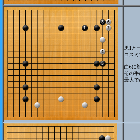
黒1と
コスミ
白6に
その手
最大で