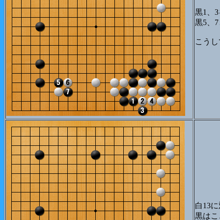
黒1、
黒5、
こうし
白13
黒はこ