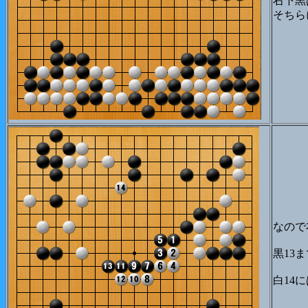
右下黒
そちら
なので
黒13
白14