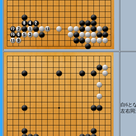
白6と
左右同