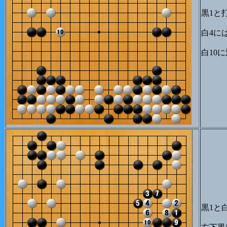
黒1と
白4に
白10
黒1と