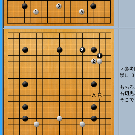
＜参考
黒1、
もちろ
右辺黒
そこで