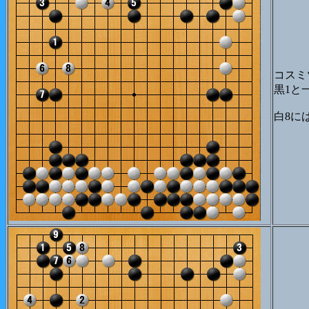
コスミ
黒1と
白8に