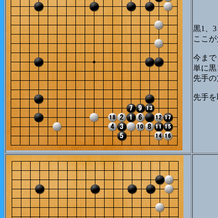
黒1、
ここが
今まで
単に黒
先手の
先手を