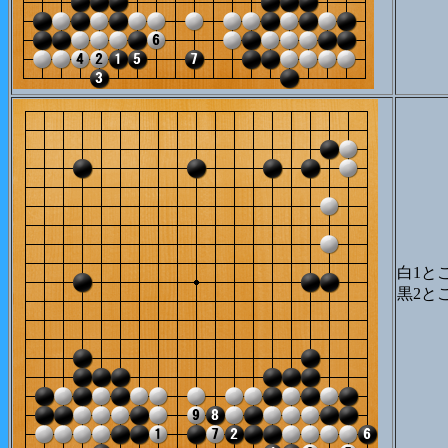
白1と
黒2と