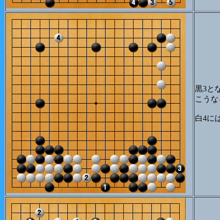
黒3と
こうな
白4に